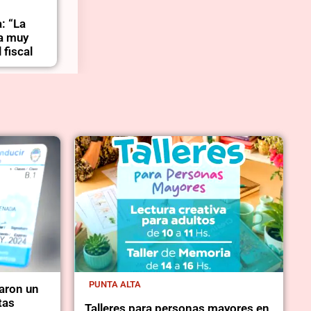
: “La
 a muy
 fiscal
PUNTA ALTA
aron un
tas
Talleres para personas mayores en