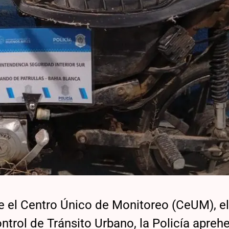
e el Centro Único de Monitoreo (CeUM), e
trol de Tránsito Urbano, la Policía apreh