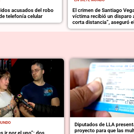
nidos acusados del robo
El crimen de Santiago Vega
de telefonía celular
víctima recibió un disparo
corta distancia”, aseguró el
MUNDO
Diputados de LLA present
proyecto para que las mul
s ir por el uno”: dos