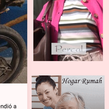
l
endió a