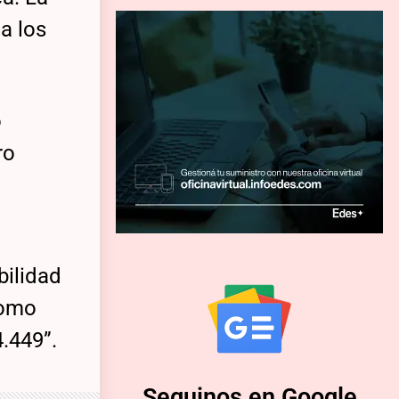
a los
o
ro
bilidad
como
4.449”.
Seguinos en Google