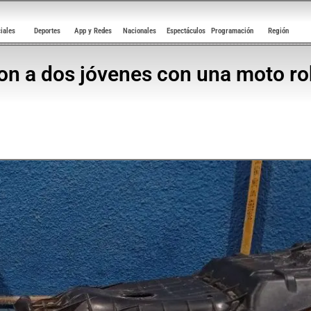
ciales
Deportes
App y Redes
Nacionales
Espectáculos
Programación
Región
n a dos jóvenes con una moto ro