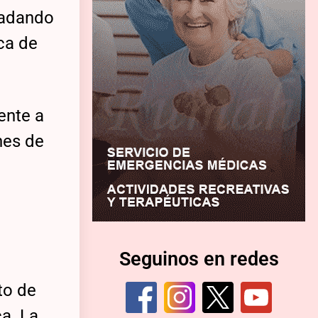
ladando
ca de
ente a
nes de
Seguinos en redes
to de
a. La