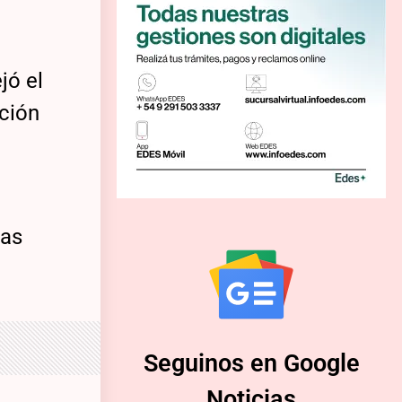
jó el
ación
las
Seguinos en Google
Noticias