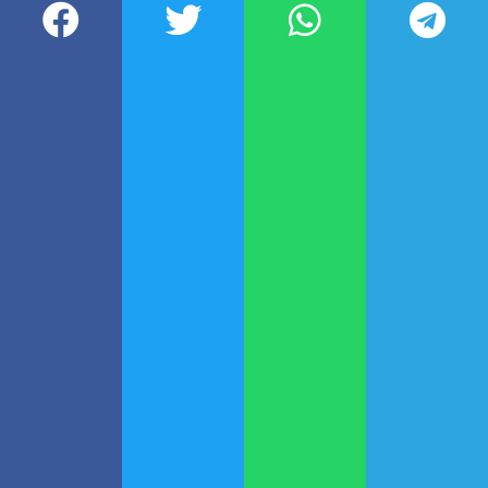
relatos vinculados a las
llamadas
“Fiestas del Señor”
,
celebraciones religiosas que
reunían a miembros de distintas
sedes de la organización.
Según declararon exintegrantes,
esos encuentros incluían rituales
que eran presentados como
manifestaciones espirituales, pero
que derivaban en
situaciones de