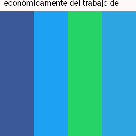
económicamente del trabajo de
sus integrantes sin otorgarles
ningún tipo de contraprestación.
Las “Fiestas del Señor” y las
denuncias de abusos
Otra de las facetas más oscuras
del expediente está relacionada
con los
abusos
sexuales
denunciados por varias
víctimas.
Durante la investigación surgieron