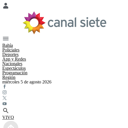
Bahía
Policiales
Deportes
App y Redes
Nacionales
Espectáculos
Programación
Región
miércoles 5 de agosto 2026
VIVO