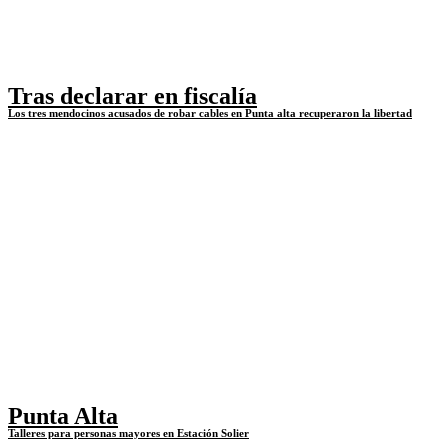
Tras declarar en fiscalía
Los tres mendocinos acusados de robar cables en Punta alta recuperaron la libertad
Punta Alta
Talleres para personas mayores en Estación Solier