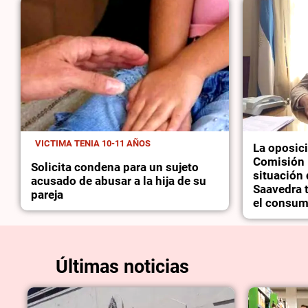
VICTIMA TENIA 10-11 AÑOS
La oposic
Comisión 
Solicita condena para un sujeto
situación 
acusado de abusar a la hija de su
Saavedra 
pareja
el consum
Últimas noticias