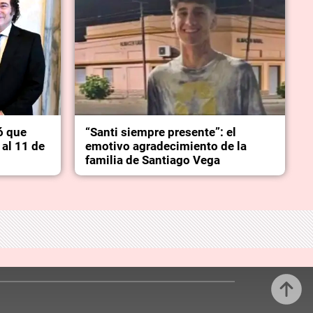
ó que
“Santi siempre presente”: el
 al 11 de
emotivo agradecimiento de la
familia de Santiago Vega