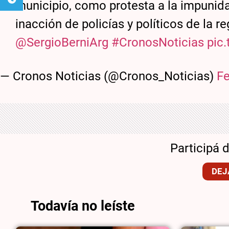
municipio, como protesta a la impunida
inacción de policías y políticos de la r
@SergioBerniArg
#CronosNoticias
pic
— Cronos Noticias (@Cronos_Noticias)
Fe
Participá 
DEJ
Todavía no leíste