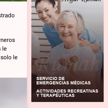
strado
rneros
 le
solo le