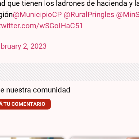
d que tienen los ladrones de hacienda y l
egión
@MunicipioCP
@RuralPringles
@MinS
.twitter.com/wSGoIHaC51
bruary 2, 2023
de nuestra comunidad
Á TU COMENTARIO