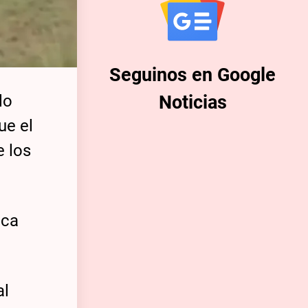
Seguinos en Google
lo
Noticias
ue el
e los
nca
al