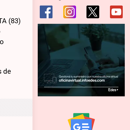
TA (83)
o
do
s de