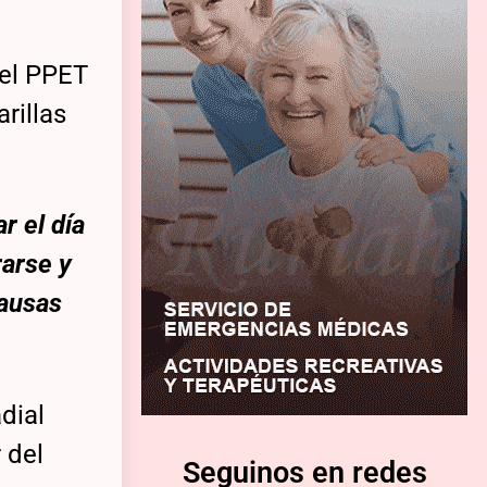
del PPET
rillas
r el día
rarse y
causas
dial
 del
Seguinos en redes