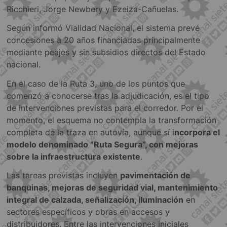
Ricchieri, Jorge Newbery y Ezeiza-Cañuelas.
Según informó Vialidad Nacional, el sistema prevé
concesiones a 20 años financiadas principalmente
mediante peajes y sin subsidios directos del Estado
nacional.
En el caso de la Ruta 3, uno de los puntos que
comenzó a conocerse tras la adjudicación, es el tipo
de intervenciones previstas para el corredor. Por el
momento, el esquema no contempla la transformación
completa de la traza en autovía, aunque sí i
ncorpora el
modelo denominado “Ruta Segura”, con mejoras
sobre la infraestructura existente
.
Las tareas previstas incluyen
pavimentación de
banquinas, mejoras de seguridad vial, mantenimiento
integral de calzada, señalización, iluminación
en
sectores específicos y obras en accesos y
distribuidores. Entre las intervenciones iniciales