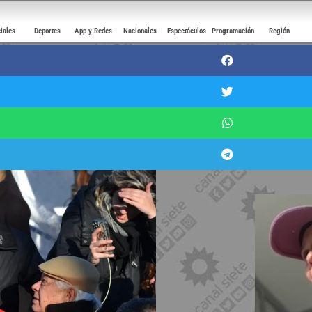
ciales
Deportes
App y Redes
Nacionales
Espectáculos
Programación
Región
 la educación y la salud son derech