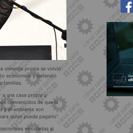
a vivienda propia se volvió
xto económico y defendió
 familias.
r a una casa propia y
amos convencidos de que la
ad y el ambiente son
ara quien pueda pagarlo”.
acionales vinculadas al