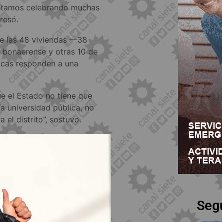
 estamos celebrando muchas
resó.
de las 48 viviendas —38
a bonaerense y otras 10 de
ticas responden a una
e el Estado no tiene que
ía universidad pública, no
el distrito”, sostuvo.
Seg