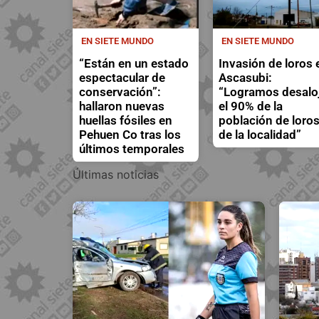
EN SIETE MUNDO
EN SIETE MUNDO
“Están en un estado
Invasión de loros 
espectacular de
Ascasubi:
conservación”:
“Logramos desalo
hallaron nuevas
el 90% de la
huellas fósiles en
población de loro
Pehuen Co tras los
de la localidad”
últimos temporales
Últimas noticias