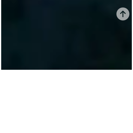
EN SIETE MUNDO
Examen para residencias
médicas: “El desempeño más
alto fue de los egresados de la
UNS”