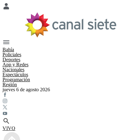
Bahía
Policiales
Deportes
App y Redes
Nacionales
Espectáculos
Programación
Región
jueves 6 de agosto 2026
VIVO