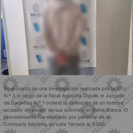
En el marco de una investigación realizada por la UFIJ
N.º 3,
a cargo de la fiscal Agustina Olguí
n
, el Juzgado
de Garantías N.º 1 ordenó la detención de un hombre
acusado de abusar de sus sobrinas, en Bahía Blanca. El
procedimiento fue realizado por personal de la
Comisaría Séptima, en calle Terrada al 3.000.