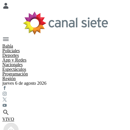
Bahía
Policiales
Deportes
App y Redes
Nacionales
Espectáculos
Programación
Región
jueves 6 de agosto 2026
VIVO