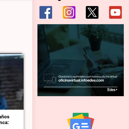
 años
nca: