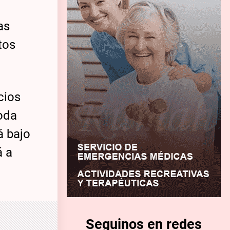
as
tos
cios
toda
á bajo
á a
Seguinos en redes