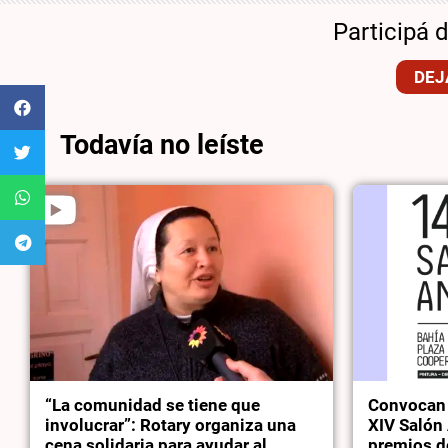
Participá 
DEJ
Todavía no leíste
“La comunidad se tiene que
Convocan a
involucrar”: Rotary organiza una
XIV Salón 
cena solidaria para ayudar al
premios d