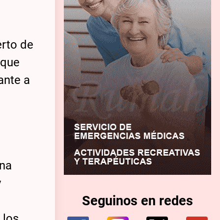
erto de
 que
ante a
una
y
Seguinos en redes
 los