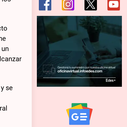
cto
ne
 un
alcanzar
 y se
a
ral