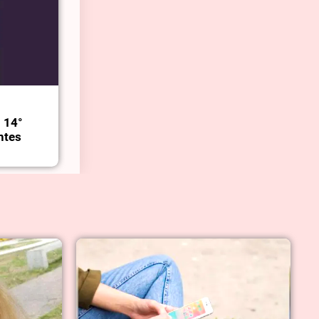
l 14°
ntes