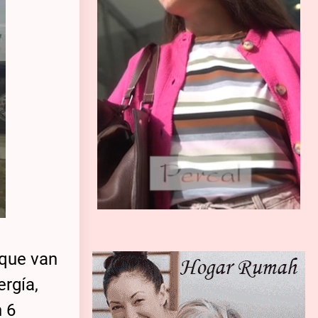
 que van
rgía,
n 6