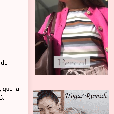
 de
 que la
ó.