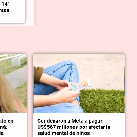
l 14°
ntes
ato en
Condenaron a Meta a pagar
aná:
US$567 millones por afectar la
ia
salud mental de niños