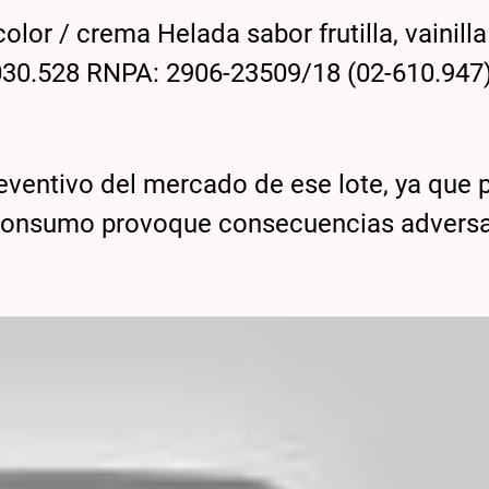
olor / crema Helada sabor frutilla, vainilla
030.528 RNPA: 2906-23509/18 (02-610.947)
preventivo del mercado de ese lote, ya que
u consumo provoque consecuencias advers