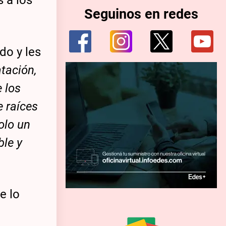
 a los
Seguinos en redes
do y les
tación,
 los
e raíces
olo un
ble y
e lo