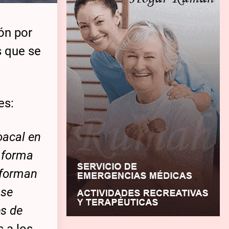
ón por
s que se
es:
oacal en
n forma
nforman
 se
es de