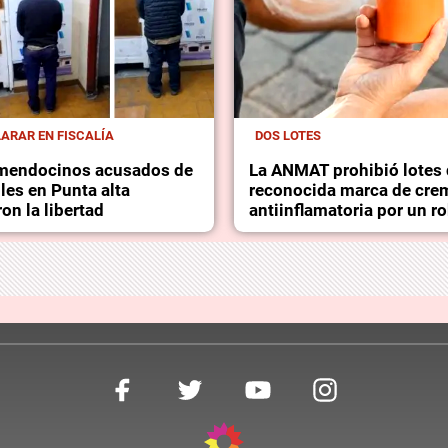
ARAR EN FISCALÍA
DOS LOTES
 mendocinos acusados de
La ANMAT prohibió lotes
les en Punta alta
reconocida marca de cre
on la libertad
antiinflamatoria por un r