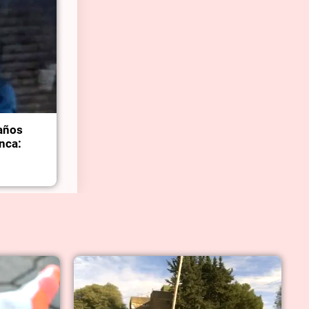
 años
nca: