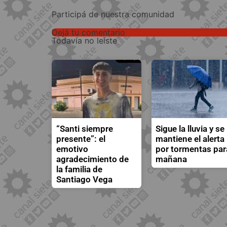
Participá de nuestra comunidad
Dejá tu comentario
Todavía no leíste
“Santi siempre
Sigue la lluvia y se
presente”: el
mantiene el alerta
emotivo
por tormentas par
agradecimiento de
mañana
la familia de
Santiago Vega