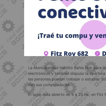
La Municipalidad habilitó Bahía Hub para la
electrónicos y también dispuso la apertur
las personas puedan trabajar o estudiar. So
con sus computadoras.
El lugar esta abierto de 9 a 20 hs., en Fitz