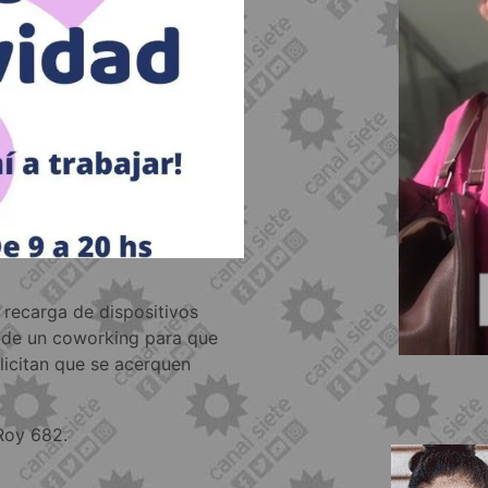
 recarga de dispositivos
a de un coworking para que
licitan que se acerquen
 Roy 682.