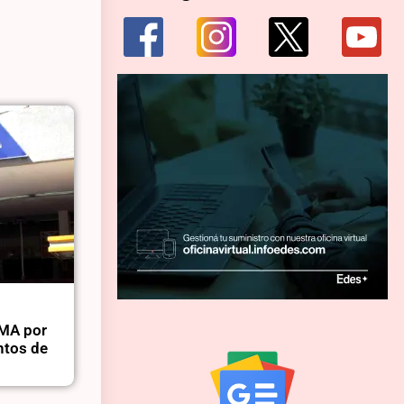
OMA por
entos de
d