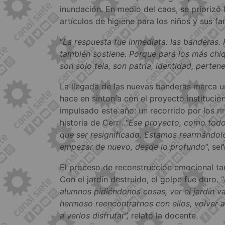
inundación. En medio del caos, se priorizó 
artículos de higiene para los niños y sus fam
“
La respuesta fue inmediata: las banderas.
también sostiene. Porque para los más chiq
son solo tela, son patria, identidad, perten
La llegada de las nuevas banderas marca u
hace en sintonía con el proyecto institucio
impulsado este año: un recorrido por los ri
historia de Cerri. “
Ese proyecto, como todo
que ser resignificado. Estamos rearmándol
empezar de nuevo, desde lo profundo
”, se
El proceso de reconstrucción emocional ta
Con el jardín destruido, el golpe fue duro. “
alumnos pidiéndonos cosas, ver el jardín 
hermoso reencontrarnos con ellos, volver a d
a verlos disfrutar”,
relató la docente.