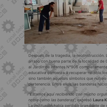
Después de la tragedia, la reconstrucción.
arrasó con buena parte de la localidad de G
al Jardín de Infantes N°906 completament
educativa comienza a recuperar no sólo lo
sino también aquellos símbolos que nutren l
pertenencia. Entre ellos, las banderas nacio
“
Estamos aquí recibiendo con mucho orgull
noble como las banderas
”, expresó
Laura K
La institución había perdido gran parte de