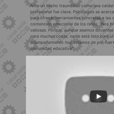
Ante un hecho traumático como una catástr
profesional fue clave. Psicólogos se acerca
para ofrecer herramientas concretas a las 
contención emocional de los niños. “
Nos br
valiosas. Porque, aunque seamos docentes
para muchas cosas, nadie está listo para un
acompañamiento hoy estamos de pie, fuer
comunidad educativa”
.