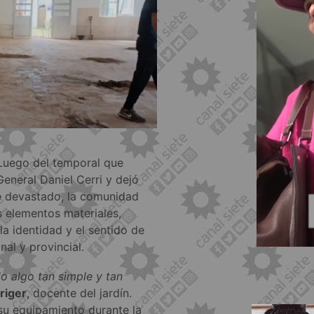
 Luego del temporal que
eneral Daniel Cerri y dejó
e devastado, la comunidad
s elementos materiales,
a identidad y el sentido de
nal y provincial.
o algo tan simple y tan
riger
, docente del jardín.
 su equipamiento durante la