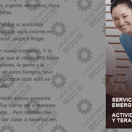
lo urgente: alimentos, ropa,
ilias.
 Porque lo simbólico
uititos, esos colores no
encia
”, explicó Kriger.
n nuevo comienzo. Y lo
nal que el Jardín 906 había
ncones, la gente y la
 en estos tiempos, tuvo
o, porque todo esto es
ñaló.
mbién estuvo presente.
Fue fuerte ver a nuestros
vacío… Pero también fue
ar clase, a hacerlos reír,