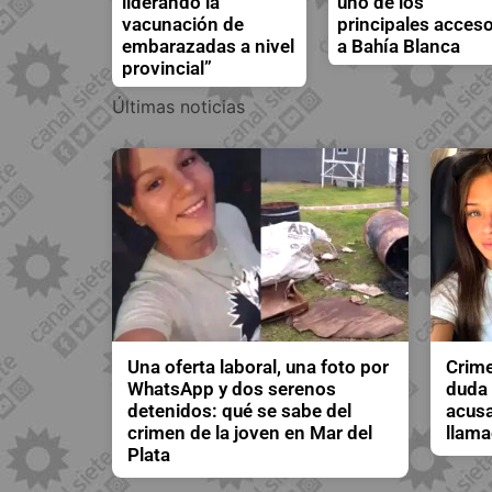
liderando la
uno de los
vacunación de
principales acces
embarazadas a nivel
a Bahía Blanca
provincial”
Últimas noticias
Una oferta laboral, una foto por
Crime
WhatsApp y dos serenos
duda 
detenidos: qué se sabe del
acusa
crimen de la joven en Mar del
llama
Plata