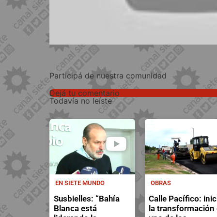
Participá de nuestra comunidad
Dejá tu comentario
Todavía no leíste
EN SIETE MUNDO
OBRAS
Susbielles: “Bahía
Calle Pacífico: inic
Blanca está
la transformación