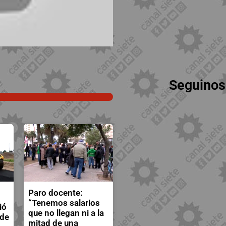
Seguinos
Paro docente:
“Tenemos salarios
ió
que no llegan ni a la
 de
mitad de una