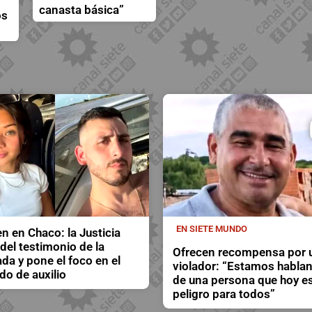
canasta básica”
os
EN SIETE MUNDO
n en Chaco: la Justicia
del testimonio de la
Ofrecen recompensa por 
da y pone el foco en el
violador: “Estamos habla
do de auxilio
de una persona que hoy e
peligro para todos”