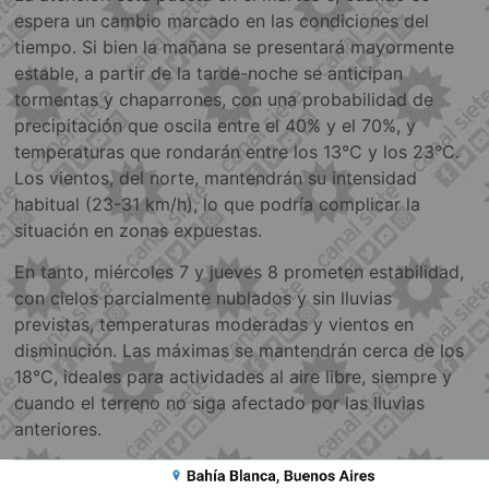
espera un cambio marcado en las condiciones del
tiempo. Si bien la mañana se presentará mayormente
estable, a partir de la tarde-noche se anticipan
tormentas y chaparrones, con una probabilidad de
precipitación que oscila entre el 40% y el 70%, y
temperaturas que rondarán entre los 13°C y los 23°C.
Los vientos, del norte, mantendrán su intensidad
habitual (23-31 km/h), lo que podría complicar la
situación en zonas expuestas.
En tanto, miércoles 7 y jueves 8 prometen estabilidad,
con cielos parcialmente nublados y sin lluvias
previstas, temperaturas moderadas y vientos en
disminución. Las máximas se mantendrán cerca de los
18°C, ideales para actividades al aire libre, siempre y
cuando el terreno no siga afectado por las lluvias
anteriores.