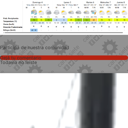
Participá de nuestra comunidad
Dejá tu comentario
Todavía no leíste