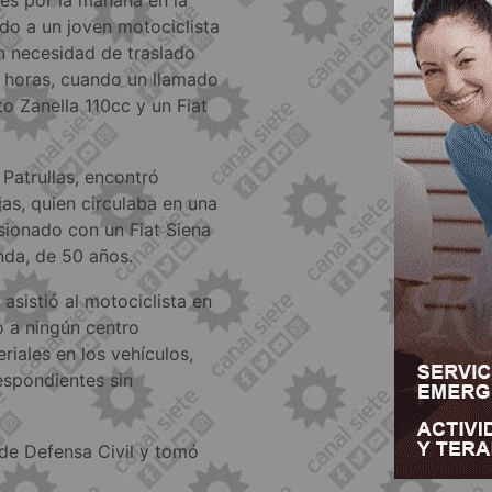
ldo a un joven motociclista
n necesidad de traslado
05 horas, cuando un llamado
to Zanella 110cc y un Fiat
 Patrullas, encontró
jas, quien circulaba en una
sionado con un Fiat Siena
da, de 50 años.
asistió al motociclista en
o a ningún centro
riales en los vehículos,
espondientes sin
 de Defensa Civil y tomó