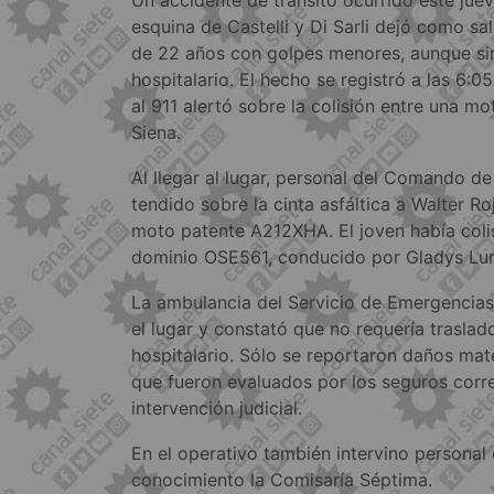
esquina de Castelli y Di Sarli dejó como sa
de 22 años con golpes menores, aunque si
hospitalario. El hecho se registró a las 6:
al 911 alertó sobre la colisión entre una mo
Siena.
Al llegar al lugar, personal del Comando de
tendido sobre la cinta asfáltica a Walter Ro
moto patente A212XHA. El joven había coli
dominio OSE561, conducido por Gladys Lun
La ambulancia del Servicio de Emergencias 
el lugar y constató que no requería traslad
hospitalario. Sólo se reportaron daños mate
que fueron evaluados por los seguros corr
intervención judicial.
En el operativo también intervino personal
conocimiento la Comisaría Séptima.