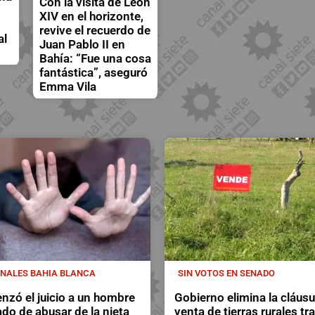
Con la visita de León
XIV en el horizonte,
revive el recuerdo de
al
Juan Pablo II en
Bahía: “Fue una cosa
fantástica”, aseguró
Emma Vila
UNALES BAHIA BLANCA
SIN VOTOS EN SENADO
zó el juicio a un hombre
Gobierno elimina la cláusu
do de abusar de la nieta
venta de tierras rurales tr