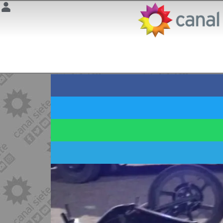
CASTELLI Y DI SARLI
Un motociclista sufr
6 junio 2025 | 8:45