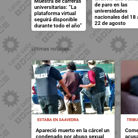
Muestra de carreras
de paro en las
universitarias: “La
universidades
plataforma virtual
nacionales del 18 
seguirá disponible
22 de agosto
durante todo el año”
Últimas noticias
ESTABA EN SAAVEDRA
TRIB
Apareció muerto en la cárcel un
Comen
condenado por abuso sexual
acusa