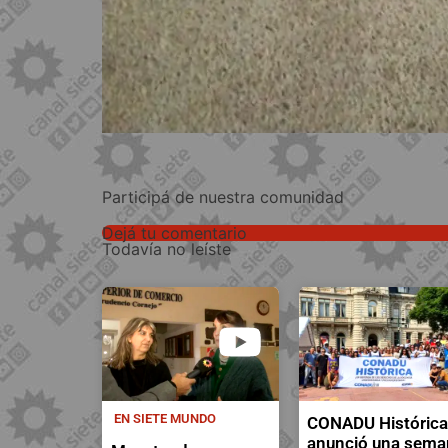
Participá de nuestra comunidad
Dejá tu comentario
Todavía no leíste
EN SIETE MUNDO
CONADU Históric
anunció una sema