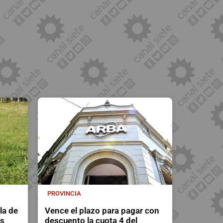
PROVINCIA
la de
Vence el plazo para pagar con
as
descuento la cuota 4 del