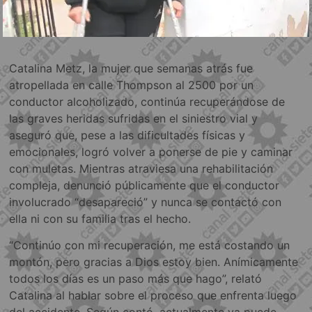
Catalina Metz, la mujer que semanas atrás fue
atropellada en calle Thompson al 2500 por un
conductor alcoholizado, continúa recuperándose de
las graves heridas sufridas en el siniestro vial y
aseguró que, pese a las dificultades físicas y
emocionales, logró volver a ponerse de pie y caminar
con muletas. Mientras atraviesa una rehabilitación
compleja, denunció públicamente que el conductor
involucrado “desapareció” y nunca se contactó con
ella ni con su familia tras el hecho.
“Continúo con mi recuperación, me está costando un
montón, pero gracias a Dios estoy bien. Anímicamente
todos los días es un paso más que hago”, relató
Catalina al hablar sobre el proceso que enfrenta luego
del accidente. Según contó, actualmente ya puede