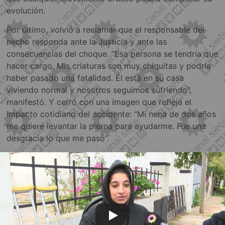
evolución.
Por último, volvió a reclamar que el responsable del
hecho responda ante la Justicia y ante las
consecuencias del choque. “Esa persona se tendría que
hacer cargo. Mis criaturas son muy chiquitas y podría
haber pasado una fatalidad. Él está en su casa
viviendo normal y nosotros seguimos sufriendo”,
manifestó. Y cerró con una imagen que refleja el
impacto cotidiano del accidente: “Mi nena de dos años
me quiere levantar la pierna para ayudarme. Fue una
desgracia lo que me pasó”.