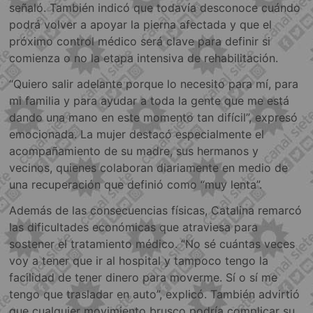
señaló. También indicó que todavía desconoce cuándo
podrá volver a apoyar la pierna afectada y que el
próximo control médico será clave para definir si
comienza o no la etapa intensiva de rehabilitación.
“Quiero salir adelante porque lo necesito para mí, para
mi familia y para ayudar a toda la gente que me está
dando una mano en este momento tan difícil”, expresó
emocionada. La mujer destacó especialmente el
acompañamiento de su madre, sus hermanos y
vecinos, quienes colaboran diariamente en medio de
una recuperación que definió como “muy lenta”.
Además de las consecuencias físicas, Catalina remarcó
las dificultades económicas que atraviesa para
sostener el tratamiento médico. “No sé cuántas veces
voy a tener que ir al hospital y tampoco tengo la
facilidad de tener dinero para moverme. Sí o sí me
tengo que trasladar en auto”, explicó. También advirtió
que cualquier movimiento brusco podría complicar su