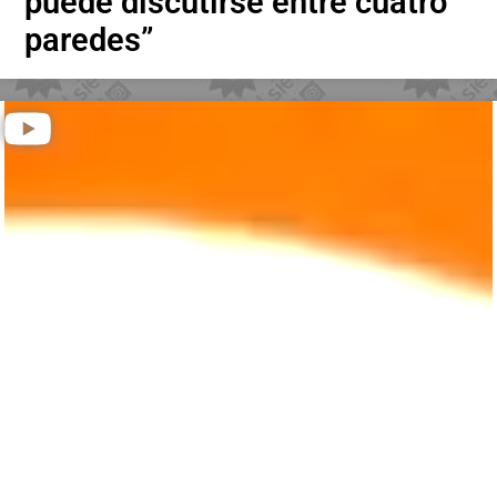
puede discutirse entre cuatro
paredes”