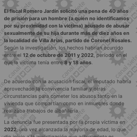
El fiscal Romero Jardín solicitó una pena de 40 años
de prisión para un hombre (a quien no identificamos
por su proximidad con la victima) acusado de abusar
sexualmente de su hija durante más de diez años en
la localidad de Villa Arias, partido de Coronel Rosales.
Según la investigación, los hechos habrían ocurrido
entre el
12 de octubre de 2011 y 2022
, período en el
que la víctima tenía entre
8 y 18 años
.
De acuerdo con la acusación fiscal, el imputado habría
aprovechado la convivencia familiar y otras
circunstancias para cometer los abusos tanto en la
vivienda que compartían como en inmuebles donde
realizaba trabajos de albañilería.
La denuncia fue presentada por la propia víctima en
2022
, una vez alcanzada la mayoría de edad, lo que
dio inicio a la investigación que actualmente es