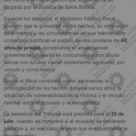
juzgada por la Justicia de Bahía Blanca.
Durante los alegatos, el Ministerio Público Fiscal
sostuvo que la gravedad de los hechos, su reiteración
en el tiempo y las circunstancias en que habrían sido
cometidos justifican el pedido de una condena de
40
años de prisión
, acreditando el abuso sexual
gravemente ultrajante en concurso real con abuso
sexual con acceso carnal doblemente agravado, por
vinculo y convi vencia
Según el fiscal consideró como agravantes la
prolongación de los hechos durante varios años, la
situación de vulnerabilidad de la víctima y el vínculo
familiar entre el acusado y la denunciante.
La sentencia del Tribunal está prevista para el
13 de
julio
, cuando se conocerá si el acusado es declarado
culpable y, en ese caso, la pena que eventualmente le
será impuesta.