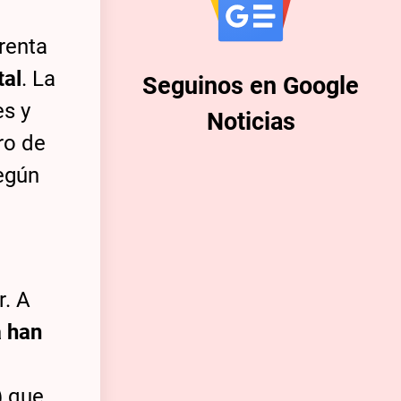
frenta
tal
. La
Seguinos en Google
es y
Noticias
ro de
según
r. A
a han
) que