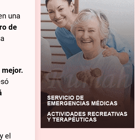
en una
ro de
la
 mejor.
esó
á
y el