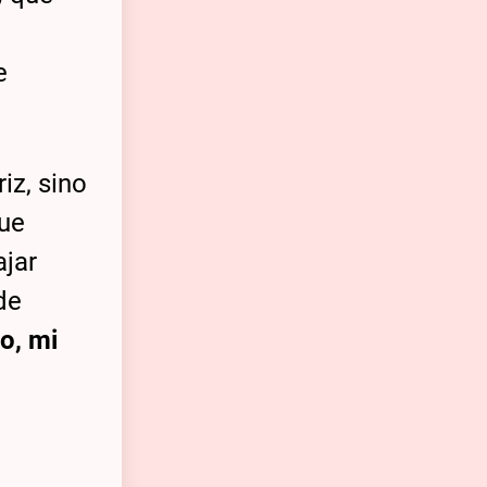
e
iz, sino
que
ajar
de
o, mi