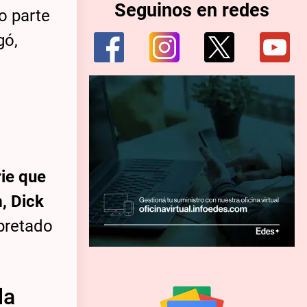
Seguinos en redes
o parte
gó,
rie que
, Dick
rpretado
la