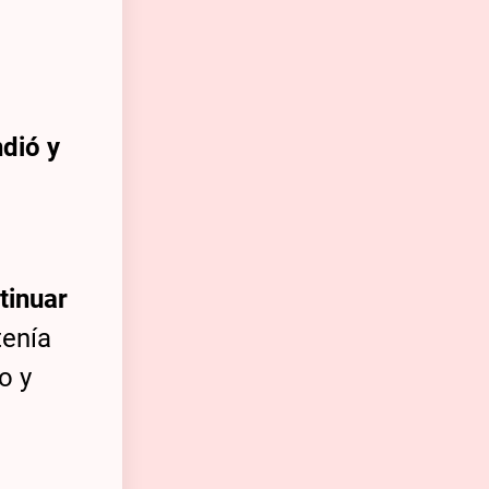
ndió y
tinuar
tenía
o y