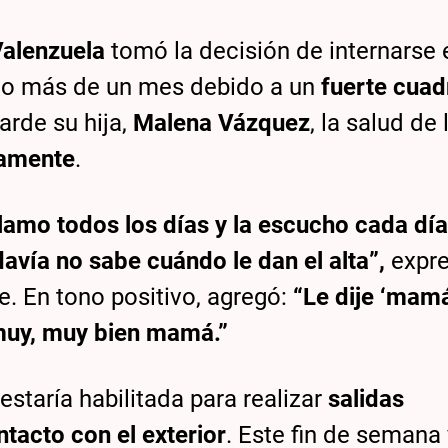
Valenzuela
tomó la decisión de internarse 
oco más de un mes debido a un
fuerte cuad
arde su hija,
Malena Vázquez
, la salud de 
vamente
.
llamo todos los días y la escucho cada día
avía no sabe cuándo le dan el alta”,
expr
. En tono positivo, agregó:
“Le dije ‘mam
 muy, muy bien mamá.”
staría habilitada para realizar
salidas
ntacto con el exterior
. Este fin de semana 