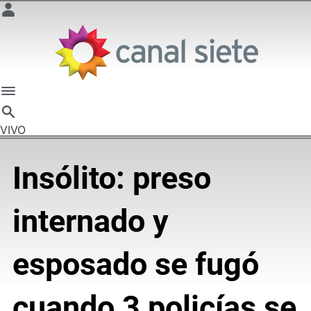
VIVO
Insólito: preso
internado y
esposado se fugó
cuando 3 policías se