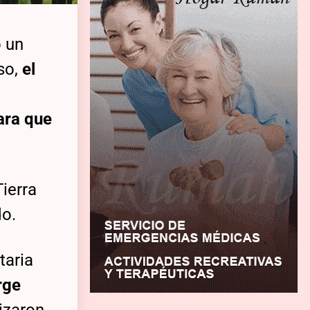
 un
rso,
el
ara que
Tierra
do.
taria
rge