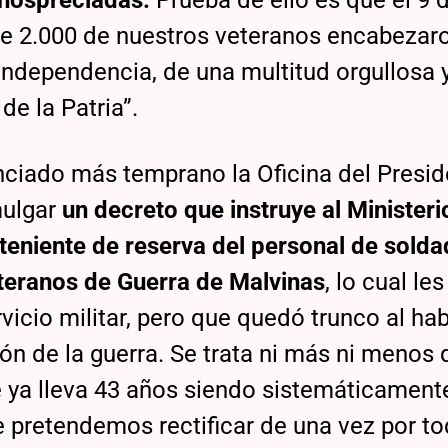
enospreciadas.
Prueba de ello es que el 9 d
de 2.000 de nuestros veteranos encabezaro
a Independencia, de una multitud orgullosa 
e la Patria”.
ciado más temprano la Oficina del Presid
mulgar
un decreto que instruye al Ministeri
teniente de reserva del personal de sold
eteranos de Guerra de Malvinas
, lo cual le
icio militar, pero que quedó trunco al ha
ación de la guerra. Se trata ni más ni menos
 ya lleva 43 años siendo sistemáticament
 pretendemos rectificar de una vez por to