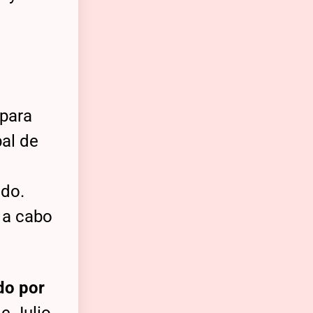
para
bal de
ado.
 a cabo
do por