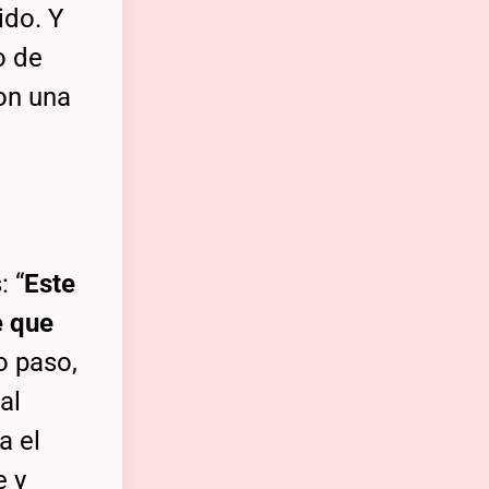
ido. Y
o de
on una
: “
Este
e que
o paso,
al
a el
e y