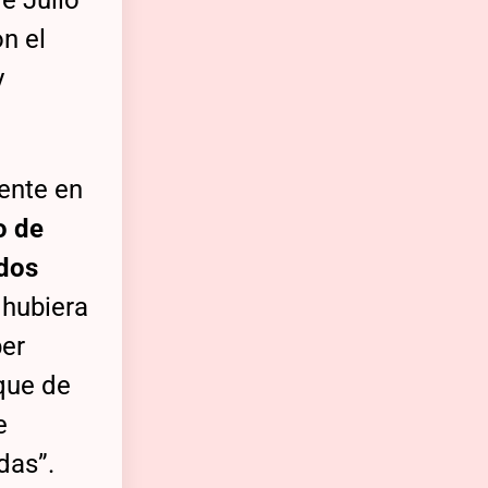
e Julio
n el
y
ente en
o de
ados
s hubiera
ber
 que de
e
das”.