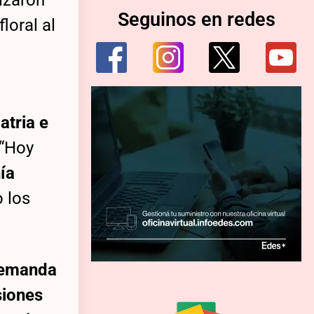
izaron
Seguinos en redes
loral al
atria e
 “Hoy
ía
o los
demanda
siones