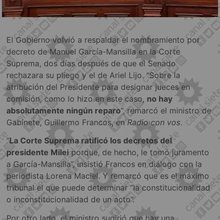
El Gobierno volvió a respaldar el nombramiento por
decreto de Manuel García-Mansilla en la Corte
Suprema, dos días después de que el Senado
rechazara su pliego y el de Ariel Lijo. “Sobre la
atribución del Presidente para designar jueces en
comisión, como lo hizo en este caso,
no hay
absolutamente ningún reparo
”, remarcó el ministro de
Gabinete, Guillermo Francos, en
Radio con vos
.
“
La Corte Suprema ratificó los decretos del
presidente Milei
porque, de hecho, le tomó juramento
a García-Mansilla”, insistió Francos en diálogo con la
periodista Lorena Maciel. Y remarcó que es el máximo
tribunal el que puede determinar “la constitucionalidad
o inconstitucionalidad de un acto”.
Por otro lado, el ministro sugirió que hay una