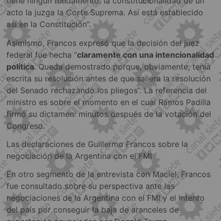
tiene ningún fundamento: la constitucionalidad de un
acto la juzga la Corte Suprema. Así está establecido
así en la Constitución”.
Asimismo, Francos expresó que la decisión del juez
federal fue hecha “
claramente con una intencionalidad
política
. Queda demostrado porque, obviamente, tenía
escrita su resolución antes de que saliera la resolución
del Senado rechazando los pliegos”. La referencia del
ministro es sobre el momento en el cual Ramos Padilla
firmó su dictamen: minutos después de la votación del
Congreso.
Las declaraciones de Guillermo Francos sobre la
negociación de la Argentina con el FMI
En otro segmento de la entrevista con Maciel, Francos
fue consultado sobre su perspectiva ante las
negociaciones de la Argentina con el FMI y el intento
del país por conseguir la baja de aranceles de