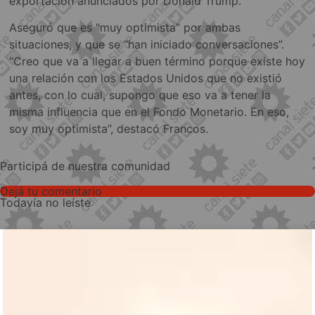
exportación anunciados por Donald Trump.
Aseguró que es “muy optimista” por ambas
situaciones, y que se “han iniciado conversaciones”.
“Creo que va a llegar a buen término porque existe hoy
una relación con los Estados Unidos que no existió
antes, con lo cual, supongo que eso va a tener la
misma influencia que en el Fondo Monetario. En eso,
soy muy optimista”, destacó Francos.
Participá de nuestra comunidad
Dejá tu comentario
Todavía no leíste