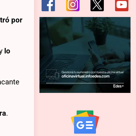
tró por
 y
lo
tacante
ra
.