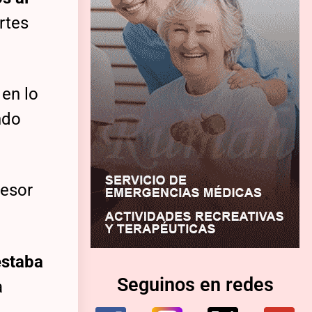
artes
 en lo
ndo
resor
staba
Seguinos en redes
a