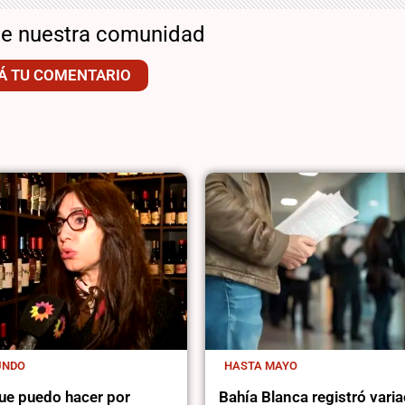
de nuestra comunidad
Á TU COMENTARIO
UNDO
HASTA MAYO
ue puedo hacer por
Bahía Blanca registró vari