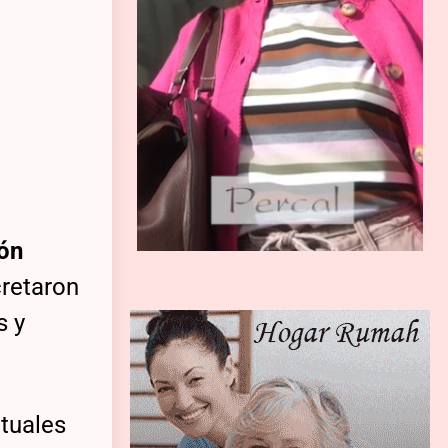
gón
retaron
s y
ituales