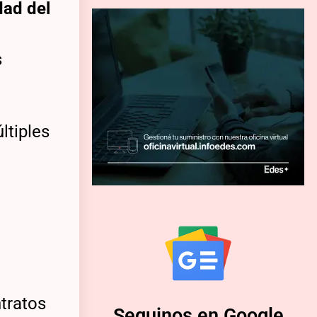
dad del
s
ltiples
tratos
Seguinos en Google