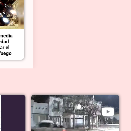
 media
edad
ar el
 fuego