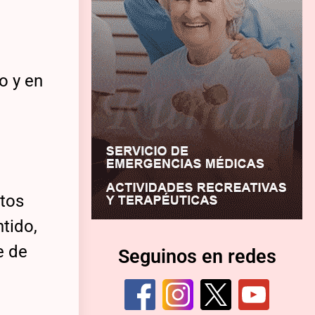
o y en
atos
tido,
e de
Seguinos en redes