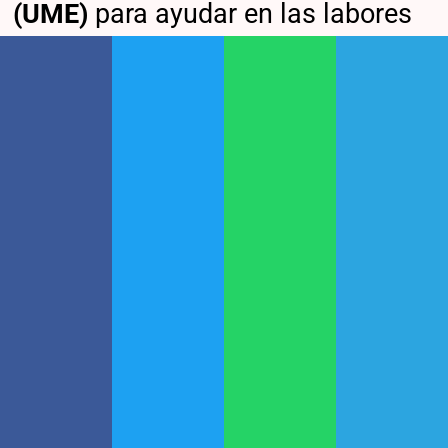
(UME)
para ayudar en las labores
de rescate, informó el Ministerio
de Defensa.
El ministro de Defensa
colombiano,
Pedro Sánchez
Suárez
, informó que las Fuerzas
Militares, la Policía Nacional y la
Defensa Civil se encuentran
coordinando acciones junto con la
Unidad Nacional para la Gestión
del Riesgo de Desastres (UNGRD),