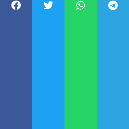
con el fin de brindar “la asistencia
que requiera” el país vecino.
La Oficina de Coordinación de
Asuntos Humanitarios de
Naciones Unidas anunció el jueves
que está “
completamente
movilizada
” para apoyar al pueblo
de Venezuela.
Asimismo, la
Unión Europea
puso
en marcha un operativo de
asistencia internacional para