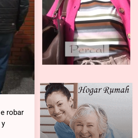
e robar
 y