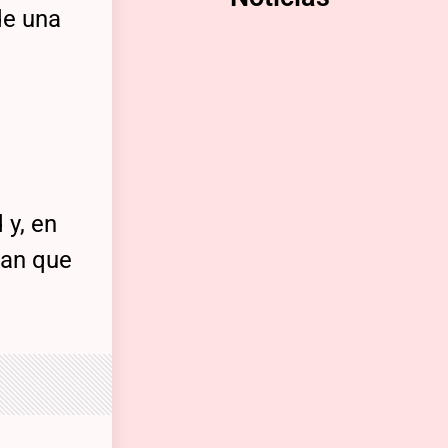
de una
 y, en
tan que