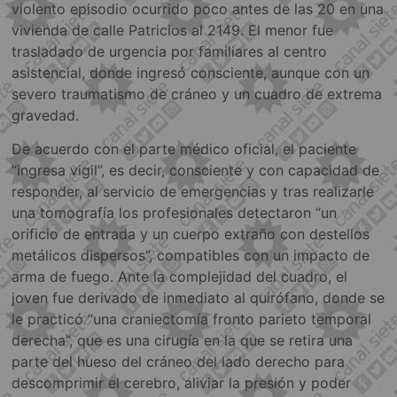
violento episodio ocurrido poco antes de las 20 en una
vivienda de calle Patricios al 2149. El menor fue
trasladado de urgencia por familiares al centro
asistencial, donde ingresó consciente, aunque con un
severo traumatismo de cráneo y un cuadro de extrema
gravedad.
De acuerdo con el parte médico oficial, el paciente
“ingresa vigil”, es decir, consciente y con capacidad de
responder, al servicio de emergencias y tras realizarle
una tomografía los profesionales detectaron “un
orificio de entrada y un cuerpo extraño con destellos
metálicos dispersos”, compatibles con un impacto de
arma de fuego. Ante la complejidad del cuadro, el
joven fue derivado de inmediato al quirófano, donde se
le practicó “una craniectomía fronto parieto temporal
derecha”, que es una cirugía en la que se retira una
parte del hueso del cráneo del lado derecho para
descomprimir el cerebro, aliviar la presión y poder