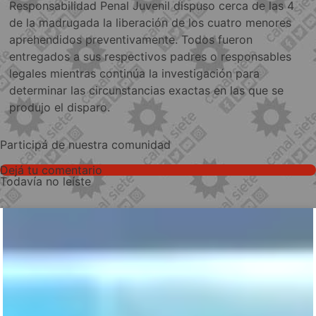
Responsabilidad Penal Juvenil dispuso cerca de las 4
de la madrugada la liberación de los cuatro menores
aprehendidos preventivamente. Todos fueron
entregados a sus respectivos padres o responsables
legales mientras continúa la investigación para
determinar las circunstancias exactas en las que se
produjo el disparo.
Participá de nuestra comunidad
Dejá tu comentario
Todavía no leíste