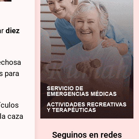
ar
diez
pechosa
s para
ículos
 la caza
Seguinos en redes