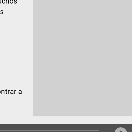
auchos
es
ntrar a