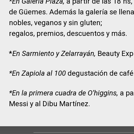
*En Galería Plaza,
a partir de las 18 hs
de Güemes. Además la galería se llena
nobles, veganos y sin gluten;
regalos, premios, descuentos y más.
*
En Sarmiento y Zelarrayán,
Beauty Expr
*En Zapiola al 100
degustación de café 
*En la primera cuadra de O’higgins,
a pa
Messi y al Dibu Martínez.