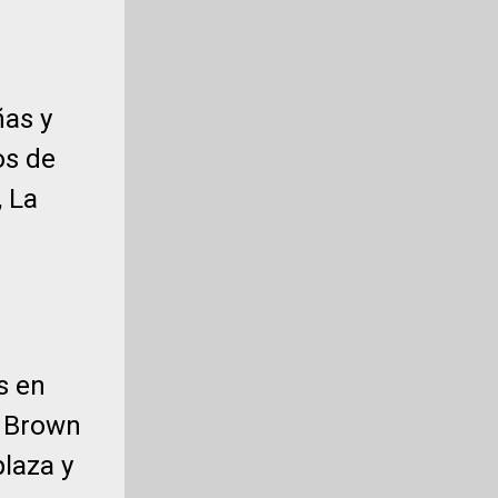
ñas y
os de
, La
s en
e Brown
plaza y