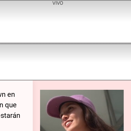
VIVO
wn en
an que
estarán