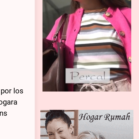
 por los
logara
ens