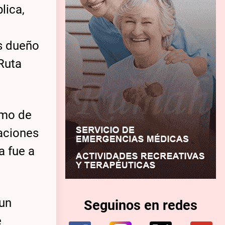
lica,
Es dueño
Ruta
smo de
raciones
a fue a
 un
Seguinos en redes
e