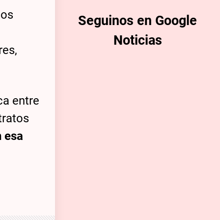
los
Seguinos en Google
Noticias
res,
ca entre
tratos
 esa