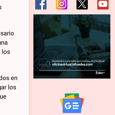
s
esario
una
 los
ados en
ar los
que