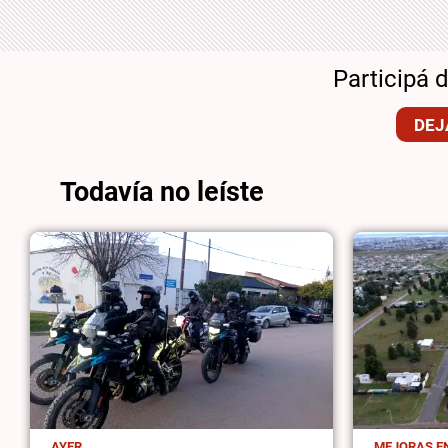
Participá 
DEJ
Todavía no leíste
AYER
MEJORAS EN