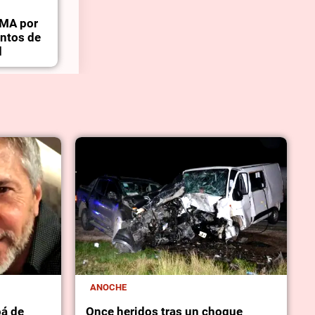
OMA por
entos de
d
ANOCHE
pá de
Once heridos tras un choque