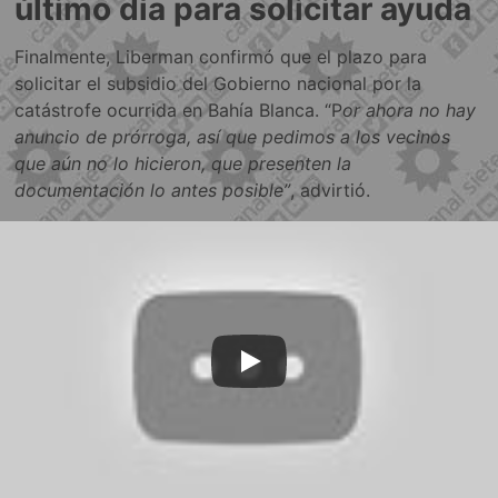
último día para solicitar ayuda
Finalmente, Liberman confirmó que el plazo para
solicitar el subsidio del Gobierno nacional por la
catástrofe ocurrida en Bahía Blanca. “P
or ahora no hay
anuncio de prórroga, así que pedimos a los vecinos
que aún no lo hicieron, que presenten la
documentación lo antes posible”
, advirtió.