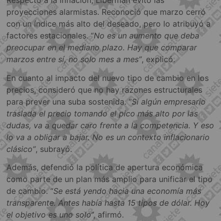
Respecto a la inflación, Liberman evitó las
proyecciones alarmistas. Reconoció que marzo cerró
con un índice más alto del deseado, pero lo atribuyó a
factores estacionales. “
No es un aumento que deba
preocupar en el mediano plazo. Hay que comparar
marzos entre sí, no solo mes a mes”
, explicó.
En cuanto al impacto del nuevo tipo de cambio en los
precios, consideró que no hay razones estructurales
para prever una suba sostenida. “
Si algún empresario
traslada el precio tomando el pico más alto por las
dudas, va a quedar caro frente a la competencia. Y eso
lo va a obligar a bajar. No es un contexto inflacionario
clásico”
, subrayó.
Además, defendió la política de apertura económica
como parte de un plan más amplio para unificar el tipo
de cambio. “
Se está yendo hacia una economía más
transparente. Antes había hasta 15 tipos de dólar. Hoy
el objetivo es uno solo
”, afirmó.