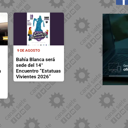
9 DE AGOSTO
Bahía Blanca será
sede del 14°
a
Encuentro “Estatuas
Vivientes 2026”