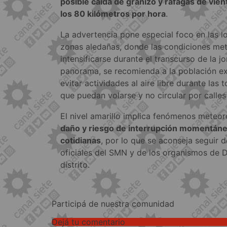
posible caída de granizo y ráfagas de vie
los 80 kilómetros por hora
.
La advertencia pone especial foco en las l
zonas aledañas, donde las condiciones me
intensificarse durante el transcurso de la j
panorama, se recomienda a la población e
evitar actividades al aire libre durante las
que puedan volarse y no circular por calle
El nivel amarillo implica fenómenos meteo
daño y riesgo de interrupción momentáne
cotidianas
, por lo que se aconseja seguir d
oficiales del SMN y de los organismos de D
distrito.
Participá de nuestra comunidad
Dejá tu comentario