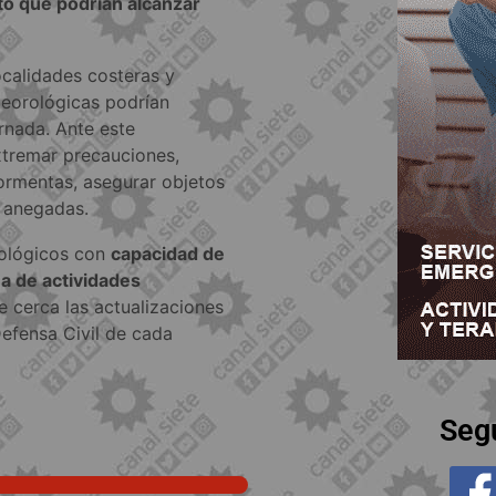
nto que podrían alcanzar
ocalidades costeras y
teorológicas podrían
ornada. Ante este
xtremar precauciones,
 tormentas, asegurar objetos
s anegadas.
rológicos con
capacidad de
a de actividades
e cerca las actualizaciones
efensa Civil de cada
Seg