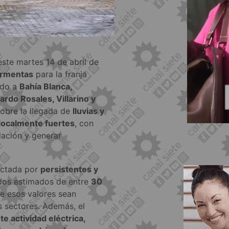
este martes 14 de abril de
tormentas
para la franja
ndo a
Bahía Blanca,
rdo Rosales, Villarino y
 sobre la llegada de
lluvias y
 localmente fuertes
, con
lación y generar
fectada por
persistentes y
dos estimados de entre
30
e esos valores sean
 sectores. Además, el
e actividad eléctrica,