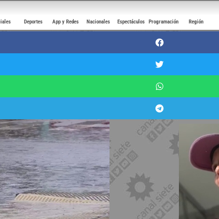
ciales
Deportes
App y Redes
Nacionales
Espectáculos
Programación
Región
illo por tormentas para esta tard