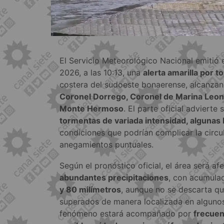
El Servicio Meteorológico Nacional emitió 
2026, a las 10:13, una
alerta amarilla por 
costera del sudoeste bonaerense, alcanza
Coronel Dorrego, Coronel de Marina Leona
Monte Hermoso
. El parte oficial advierte
tormentas de variada intensidad, algunas
condiciones que podrían complicar la circu
anegamientos puntuales.
Según el pronóstico oficial, el área será a
abundantes precipitaciones
, con acumula
y 80 milímetros
, aunque no se descarta qu
superados de manera localizada en algunos
fenómeno estará acompañado por
frecuent