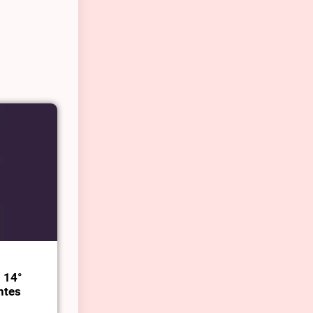
l 14°
ntes