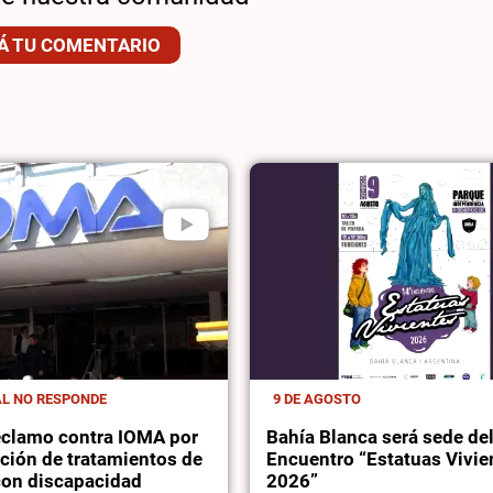
Á TU COMENTARIO
AL NO RESPONDE
9 DE AGOSTO
reclamo contra IOMA por
Bahía Blanca será sede de
pción de tratamientos de
Encuentro “Estatuas Vivie
on discapacidad
2026”