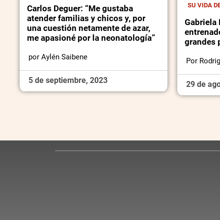
SU VIDA D
Carlos Deguer: “Me gustaba
atender familias y chicos y, por
Gabriela 
una cuestión netamente de azar,
entrenad
me apasioné por la neonatología”
grandes 
por Aylén Saibene
Por Rodrig
5 de septiembre, 2023
29 de ago